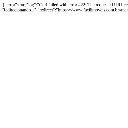
{"error":true,"log":"Curl failed with error #22: The requested URL 
Redirecionando...","redirect":"https:\/\/www.facilimoveis.com.br\/m