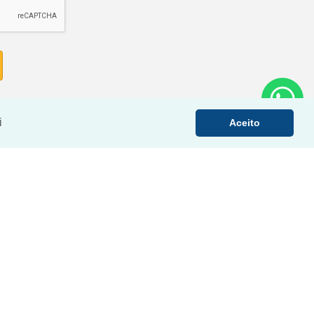
i
Aceito
›
‹
›
‹