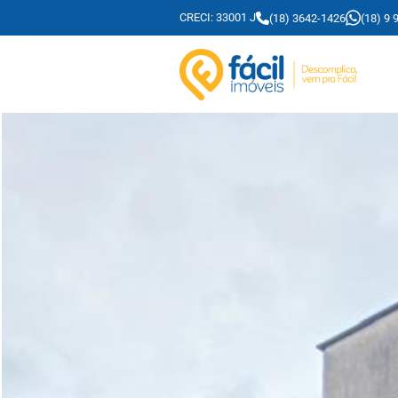
CRECI: 33001 J
(18) 3642-1426
(18) 9 