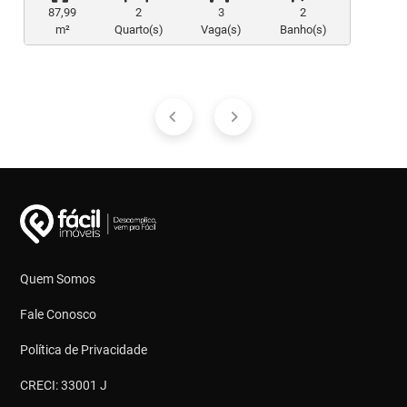
87,99
2
3
2
m²
Quarto(s)
Vaga(s)
Banho(s)
Quem Somos
Fale Conosco
Política de Privacidade
CRECI: 33001 J