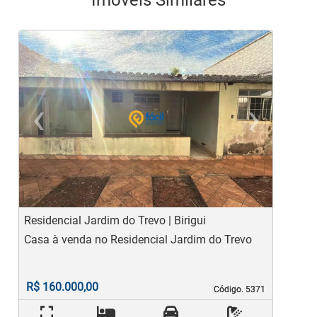
‹
›
Previous
Ne
Residencial Jardim do Trevo | Birigui
R
Casa à venda no Residencial Jardim do Trevo
C
R$ 160.000,00
Código. 5371
Código. 5371