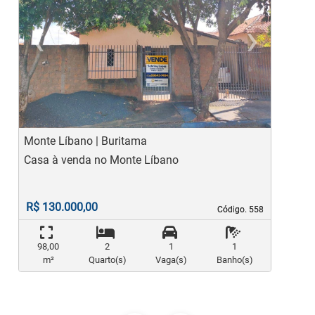
‹
›
Previous
Ne
Monte Líbano | Buritama
C
Casa à venda no Monte Líbano
C
R$ 130.000,00
Código. 558
Código. 558
98,00
2
1
1
m²
Quarto(s)
Vaga(s)
Banho(s)