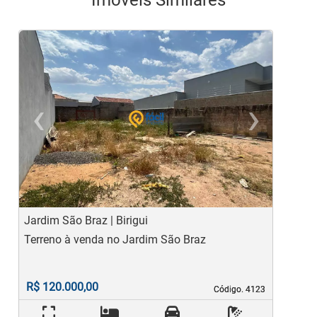
‹
›
Previous
Ne
Jardim São Braz | Birigui
J
Terreno à venda no Jardim São Braz
T
c
R$ 120.000,00
Código. 4123
Código. 4123