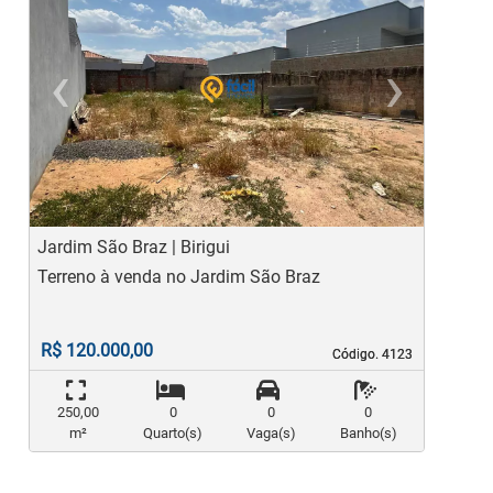
‹
›
Previous
Ne
Jardim São Braz | Birigui
J
Terreno à venda no Jardim São Braz
T
c
R$ 120.000,00
Código. 4123
Código. 4123
250,00
0
0
0
m²
Quarto(s)
Vaga(s)
Banho(s)