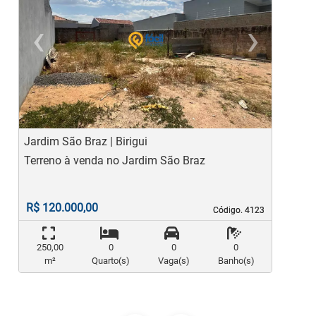
‹
›
Previous
Ne
Jardim São Braz | Birigui
J
Terreno à venda no Jardim São Braz
T
c
R$ 120.000,00
Código. 4123
Código. 4123
250,00
0
0
0
m²
Quarto(s)
Vaga(s)
Banho(s)