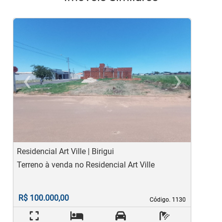
‹
›
Previous
Ne
Residencial Art Ville | Birigui
J
Terreno à venda no Residencial Art Ville
T
R$ 100.000,00
Código. 1130
Código. 1130