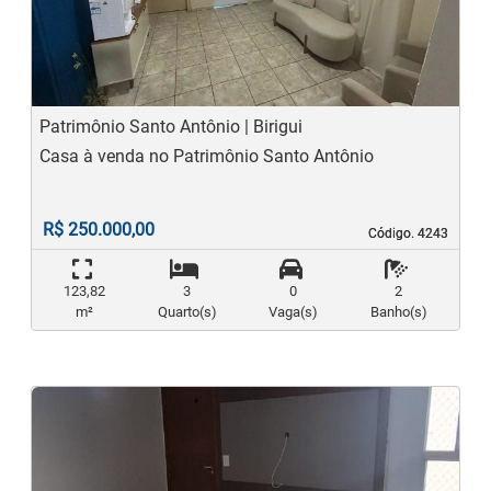
Previous
N
Patrimônio Santo Antônio | Birigui
Casa à venda no Patrimônio Santo Antônio
R$ 250.000,00
Código. 4243
Código. 4243
123,82
3
0
2
m²
Quarto(s)
Vaga(s)
Banho(s)