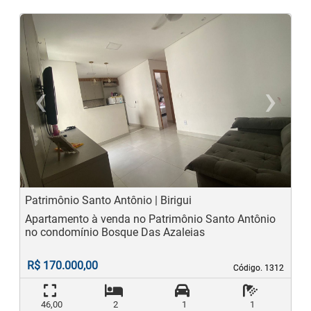
‹
›
Previous
N
Patrimônio Santo Antônio | Birigui
Apartamento à venda no Patrimônio Santo Antônio
no condomínio Bosque Das Azaleias
R$ 170.000,00
Código. 1312
Código. 1312
46,00
2
1
1