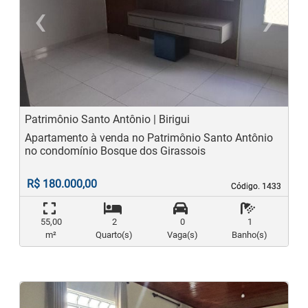
‹
›
Previous
N
Patrimônio Santo Antônio | Birigui
Apartamento à venda no Patrimônio Santo Antônio
no condomínio Bosque dos Girassois
R$ 180.000,00
Código. 1433
Código. 1433
55,00
2
0
1
m²
Quarto(s)
Vaga(s)
Banho(s)