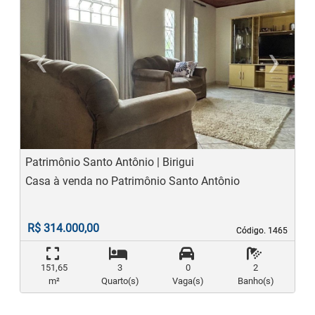
‹
›
Previous
N
Patrimônio Santo Antônio | Birigui
Casa à venda no Patrimônio Santo Antônio
R$ 314.000,00
Código. 1465
Código. 1465
151,65
3
0
2
m²
Quarto(s)
Vaga(s)
Banho(s)