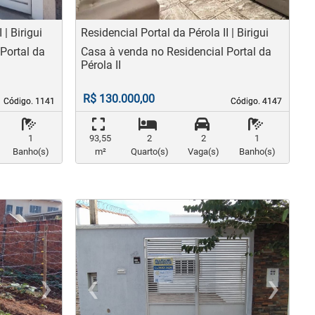
 | Birigui
Residencial Portal da Pérola II | Birigui
Portal da
Casa à venda no Residencial Portal da
Pérola II
R$ 130.000,00
Código. 1141
Código. 1141
Código. 4147
Código. 4147
1
93,55
2
2
1
Banho(s)
m²
Quarto(s)
Vaga(s)
Banho(s)
›
‹
›