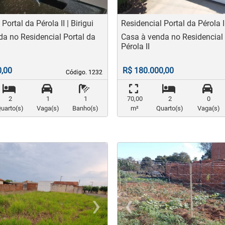
Portal da Pérola II | Birigui
Residencial Portal da Pérola II
a no Residencial Portal da
Casa à venda no Residencial 
Pérola II
0,00
R$ 180.000,00
Código. 1232
Código. 1232
2
1
1
70,00
2
0
uarto(s)
Vaga(s)
Banho(s)
m²
Quarto(s)
Vaga(s)
›
‹