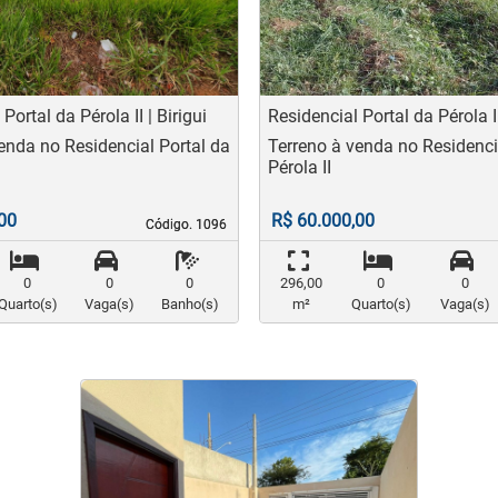
t
evious
Next
Previo
Portal da Pérola II | Birigui
Residencial Portal da Pérola II
enda no Residencial Portal da
Terreno à venda no Residenci
Pérola II
00
R$ 60.000,00
Código. 1096
Código. 1096
0
0
0
296,00
0
0
Quarto(s)
Vaga(s)
Banho(s)
m²
Quarto(s)
Vaga(s)