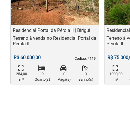
Previous
Nex
Pr
Residencial Portal da Pérola II | Birigui
Residencial 
Terreno à venda no Residencial Portal da
Terreno à v
Pérola II
Pérola II
R$ 60.000,00
R$ 75.000,
Código. 4119
Código. 4119
254,00
0
0
0
1000,00
m²
Quarto(s)
Vaga(s)
Banho(s)
m²