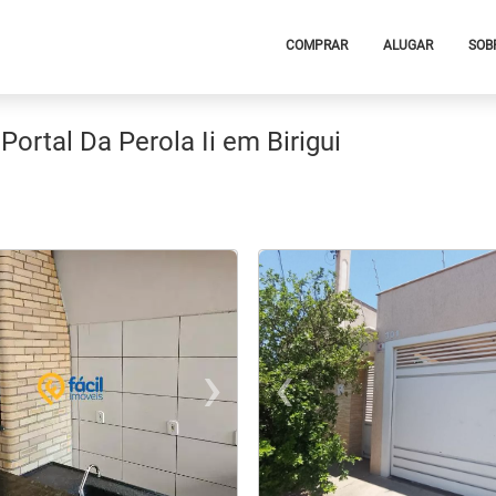
COMPRAR
ALUGAR
SOB
Portal Da Perola Ii em Birigui
›
‹
t
evious
Next
Previo