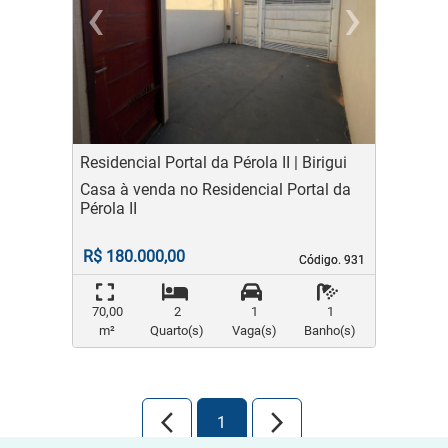
‹
›
Previous
Ne
Residencial Portal da Pérola II | Birigui
Casa à venda no Residencial Portal da
Pérola II
R$ 180.000,00
Código. 931
Código. 931
70,00
2
1
1
m²
Quarto(s)
Vaga(s)
Banho(s)
arrow_back_ios_new
arrow_forward_ios
1