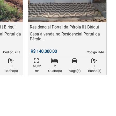
us
Next
Previous
N
 | Birigui
Residencial Portal da Pérola II | Birigui
al Portal da
Casa à venda no Residencial Portal da
Pérola II
R$ 140.000,00
Código. 987
Código. 987
Código. 844
Código. 844
0
61,62
2
1
1
Banho(s)
m²
Quarto(s)
Vaga(s)
Banho(s)