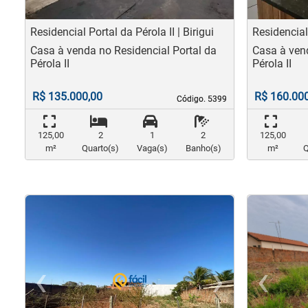
Residencial Portal da Pérola II | Birigui
Residencial 
Casa à venda no Residencial Portal da
Casa à vend
Pérola II
Pérola II
R$ 135.000,00
R$ 160.00
Código. 5399
Código. 5399
125,00
2
1
2
125,00
m²
Quarto(s)
Vaga(s)
Banho(s)
m²
Q
‹
›
‹