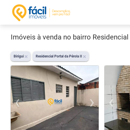
Imóveis à venda no bairro Residencial 
Birigui
Residencial Portal da Pérola II
‹
›
‹
Previous
Nex
Pr